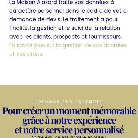
La Maison Alazard traite vos données à
e
caractère personnel dans le cadre de votre
r
demande de devis. Le traitement a pour
n
finalité, la gestion et le suivi de la relation
a
avec les clients, prospects et fournisseurs.
t
En savoir plus sur la gestion de vos données
i
et vos droits
.
v
e
:
PRENONS RDV ENSEMBLE
Pour créer un moment mémorable
grâce à notre expérience
et notre service personnalisé
Notre équipe est à votre écoute !