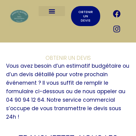
Aller
F
I
au
OBTENIR
a
n
UN
contenu
DEVIS
c
s
e
t
b
a
o
g
o
r
OBTENIR UN DEVIS
k
a
Vous avez besoin d’un estimatif budgétaire ou
m
d’un devis détaillé pour votre prochain
événement ? Il vous suffit de remplir le
formulaire ci-dessous ou de nous appeler au
04 90 94 12 64. Notre service commercial
s’occupe de vous transmettre le devis sous
24h !