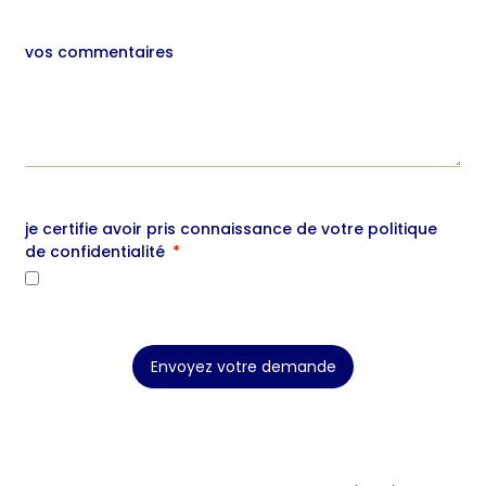
vos commentaires
je certifie avoir pris connaissance de votre politique
de confidentialité
Envoyez votre demande
A
l
t